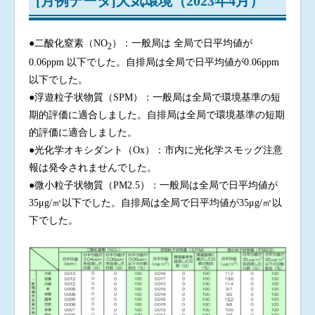
[月例データ]大気環境（2023年4月）
●二酸化窒素（NO
）：一般局は 全局で日平均値が
2
0.06ppm 以下でした。自排局は全局で日平均値が0.06ppm
以下でした。
●浮遊粒子状物質（SPM）：一般局は全局で環境基準の短
期的評価に適合しました。自排局は全局で環境基準の短期
的評価に適合しました。
●光化学オキシダント（Ox）：市内に光化学スモッグ注意
報は発令されませんでした。
●微小粒子状物質（PM2.5）：一般局は全局で日平均値が
35μg/㎥以下でした。自排局は全局で日平均値が35μg/㎥以
下でした。