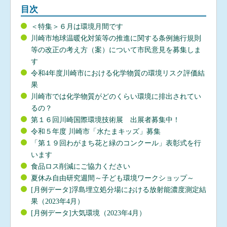
目次
＜特集＞６月は環境月間です
川崎市地球温暖化対策等の推進に関する条例施行規則
等の改正の考え方（案）について市民意見を募集しま
す
令和4年度川崎市における化学物質の環境リスク評価結
果
川崎市では化学物質がどのくらい環境に排出されてい
るの？
第１６回川崎国際環境技術展 出展者募集中！
令和５年度 川崎市「水たまキッズ」募集
「第１９回わがまち花と緑のコンクール」表彰式を行
います
食品ロス削減にご協力ください
夏休み自由研究週間～子ども環境ワークショップ～
[月例データ]浮島埋立処分場における放射能濃度測定結
果（2023年4月）
[月例データ]大気環境（2023年4月）