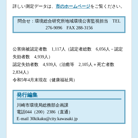
詳しい測定データは、
市のホームページ
をご覧ください。
問合せ：環境総合研究所地域環境公害監視担当 TEL
276-9096 FAX 288-3156
公害病被認定者数 1,117人（認定者総数 6,056人－認定
失効者数 4,939人）
認定失効者数 4,939人（治癒等 2,105人＋死亡者数
2,834人）
令和5年4月末現在（健康福祉局）
発行編集
川崎市環境局総務部企画課
電話044（200）2386（直通）
E-mail 30kikaku@city.kawasaki.jp