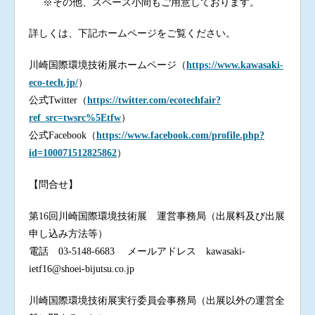
※その他、スペース小間もご用意しております。
詳しくは、下記ホームページをご覧ください。
川崎国際環境技術展ホームページ（
https://www.kawasaki-
eco-tech.jp/
）
公式Twitter（
https://twitter.com/ecotechfair?
ref_src=twsrc%5Etfw
）
公式Facebook（
https://www.facebook.com/profile.php?
id=100071512825862
）
【問合せ】
第16回川崎国際環境技術展 運営事務局（出展料及び出展
申し込み方法等）
電話 03-5148-6683 メールアドレス kawasaki-
ietf16@shoei-bijutsu.co.jp
川崎国際環境技術展実行委員会事務局（出展以外の運営全