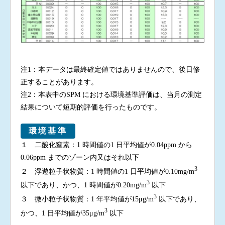
注1：本データは最終確定値ではありませんので、後日修
正することがあります。
注2：本表中のSPM における環境基準評価は、当月の測定
結果について短期的評価を行ったものです。
環境基準
１ 二酸化窒素：1 時間値の1 日平均値が0.04ppm から
0.06ppm までのゾーン内又はそれ以下
3
２ 浮遊粒子状物質：1 時間値の1 日平均値が0.10mg/m
3
以下であり、かつ、1 時間値が0.20mg/m
以下
3
３ 微小粒子状物質：1 年平均値が15μg/m
以下であり、
3
かつ、1 日平均値が35μg/m
以下