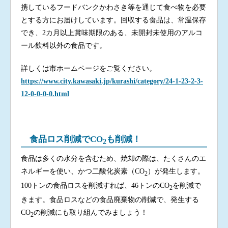
携しているフードバンクかわさき等を通じて食べ物を必要
とする方にお届けしています。回収する食品は、常温保存
でき、2カ月以上賞味期限のある、未開封未使用のアルコ
ール飲料以外の食品です。
詳しくは市ホームページをご覧ください。
https://www.city.kawasaki.jp/kurashi/category/24-1-23-2-3-
12-0-0-0-0.html
食品ロス削減でCO
も削減！
2
食品は多くの水分を含むため、焼却の際は、たくさんのエ
ネルギーを使い、かつ二酸化炭素（CO
）が発生します。
2
100トンの食品ロスを削減すれば、46トンのCO
を削減で
2
きます。食品ロスなどの食品廃棄物の削減で、発生する
CO
の削減にも取り組んでみましょう！
2