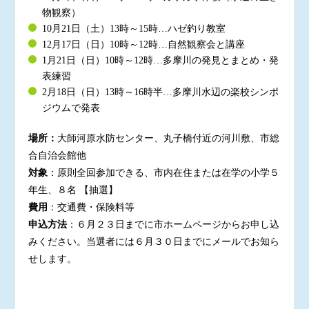
物観察）
10月21日（土）13時～15時…ハゼ釣り教室
12月17日（日）10時～12時…自然観察会と講座
1月21日（日）10時～12時…多摩川の発見とまとめ・発
表練習
2月18日（日）13時～16時半…多摩川水辺の楽校シンポ
ジウムで発表
場所
：
大師河原水防センター、丸子橋付近の河川敷、市総
合自治会館他
対象
：原則全回参加できる、市内在住または在学の小学５
年生、８名 【抽選】
費用
：交通費・保険料等
申込方法
：６月２３日までに市ホームページからお申し込
みください。当選者には６月３０日までにメールでお知ら
せします。