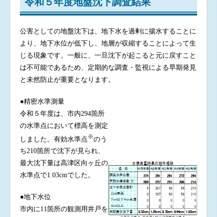
令和５年度地盤沈下調査結果
公害としての地盤沈下は、地下水を過剰に揚水することに
より、地下水位が低下し、地層が収縮することによって生
じる現象です。一般に、一旦沈下が起こると元に戻すこと
は不可能であるため、定期的な調査・監視による早期発見
と未然防止が重要となります。
●精密水準測量
令和５年度は、市内294箇所
の水準点において標高を測定
※
しました。有効水準点
のう
ち210箇所で沈下が見られ、
最大沈下量は高津区向ヶ丘の
水準点で1.03cmでした。
●地下水位
市内に11箇所の観測用井戸を