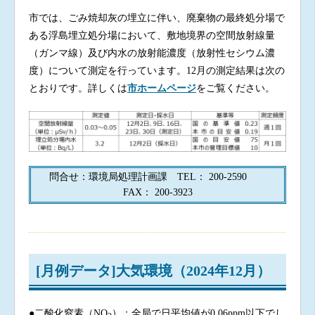
市では、ごみ焼却灰の埋立に伴い、廃棄物の最終処分場で
ある浮島埋立処分場において、敷地境界の空間放射線量
（ガンマ線）及び内水の放射能濃度（放射性セシウム濃
度）について測定を行っています。12月の測定結果は次の
とおりです。詳しくは
市ホームページ
をご覧ください。
問合せ：環境局処理計画課 TEL： 200-2590
FAX： 200-3923
[月例データ]大気環境（2024年12月）
●二酸化窒素（NO
）：全局で日平均値が0.06ppm以下でし