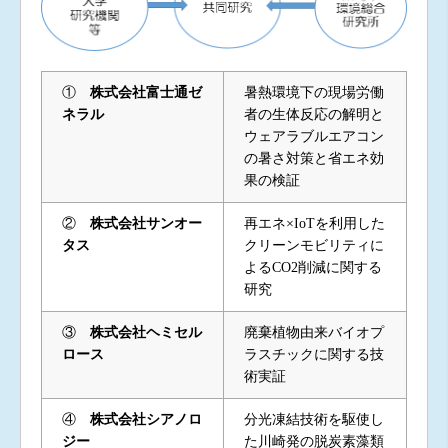
①
株式会社富士通ゼ
暑熱環境下の現場労働
ネラル
者の生体反応の解明と
ウェアラブルエアコン
の暑さ対策と省エネ効
果の検証
②
株式会社サンオー
再エネ×IoTを利用した
タス
クリーンモビリティに
よるCO2削減に関する
研究
③
株式会社ヘミセル
廃棄植物由来バイオプ
ロース
ラスチックに関する技
術実証
④
株式会社シアノロ
分光凍結技術を駆使し
ジー
た川崎発の脱炭素藻類