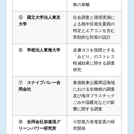
株の単離
⑤
国立大学法人東京
社会調査と環境実測に
大学
よる熱中症発生要因の
特定とエアコンを含む
実効的な対策の設計
⑥
学校法人東海大学
皮膚ガスを指標とする
「みどり」のストレス
軽減効果に関する調査
研究
⑦
スナイプバレー合
東扇島東公園周辺海域
同会社
における生物相の調査
及び海洋プラスチック
ごみや温暖化などの影
響に関する調査
⑧
合同会社加速流グ
小型風力発電装置の研
リーンパワー研究所
究開発