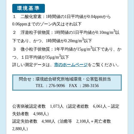
環境基準
１ 二酸化窒素：1時間値の1日平均値が0.04ppmから
0.06ppmまでのゾーン内又はそれ以下
3
２ 浮遊粒子状物質：1時間値の1日平均値が0.10mg/m
以
3
下であり、かつ、1時間値が0.20mg/m
以下
3
３ 微小粒子状物質：1年平均値が15μg/m
以下であり、か
3
つ、１日平均値が35μg/m
以下
詳しい測定データは、
市のホームページ
をご覧ください。
問合せ：環境総合研究所地域環境・公害監視担当
TEL ：276-9096 FAX ：288-3156
公害病被認定者数 1,073人（認定者総数
6,061
人－認定
失効者数
4,98
8人）
認定失効者数
4,98
8人（治癒等
2,108
人＋死亡者数
2,880
人）