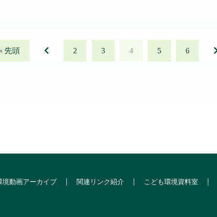
« 先頭
2
3
4
5
6
環境動画アーカイブ
関連リンク紹介
こども環境資料室