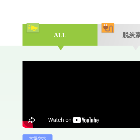
ALL
脱炭
大気や水