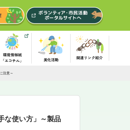
環境情報紙
関連リンク紹介
美化活動
「エコチル」
に注意～
手な使い方」～製品