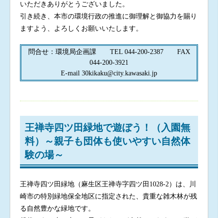
いただきありがとうございました。
引き続き、本市の環境行政の推進に御理解と御協力を賜り
ますよう、よろしくお願いいたします。
問合せ：環境局企画課 TEL 044-200-2387 FAX
044-200-3921
E-mail 30kikaku@city.kawasaki.jp
王禅寺四ツ田緑地で遊ぼう！（入園無
料）～親子も団体も使いやすい自然体
験の場～
王禅寺四ツ田緑地（麻生区王禅寺字四ツ田1028-2）は、川
崎市の特別緑地保全地区に指定された、貴重な雑木林が残
る自然豊かな緑地です。