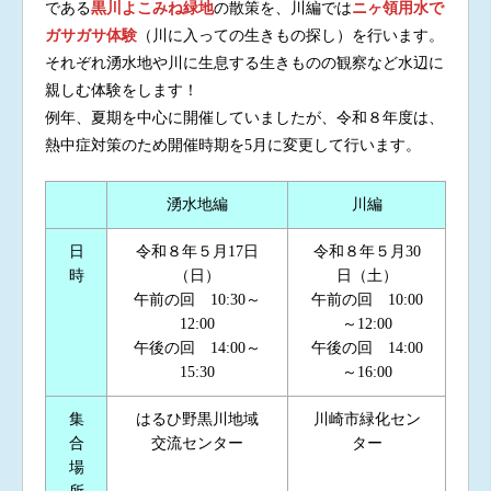
である
黒川よこみね緑地
の散策を、川編では
ニヶ領用水で
ガサガサ体験
（川に入っての生きもの探し）を行います。
それぞれ湧水地や川に生息する生きものの観察など水辺に
親しむ体験をします！
例年、夏期を中心に開催していましたが、令和８年度は、
熱中症対策のため開催時期を5月に変更して行います。
湧水地編
川編
日
令和８年５月17日
令和８年５月30
時
（日）
日（土）
午前の回 10:30～
午前の回 10:00
12:00
～12:00
午後の回 14:00～
午後の回 14:00
15:30
～16:00
集
はるひ野黒川地域
川崎市緑化セン
合
交流センター
ター
場