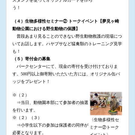
スタンプを使ってオリジナルカードを作ろ
う！
（４）生物多様性セミナー② トークイベント【夢見ヶ崎
動物公園における野生動物の保護】
普段あまり見ることのできない野生動物救護の現場につ
いてお話します。ハヤブサなど猛禽類のトレーニング見学
も！
（５）寄付金の募集
パークセンターにて、現金の寄付を受け付けておりま
す。500円以上御寄附いただいた方には、オリジナル缶バ
ッジをプレゼント！
※（２）
⇒当日、動物園本部にて参加者の抽選
を行います。
※（２）（３）
〈生物多様性セ
⇒小学生以下の参加は保護者の同伴が
ミナー②トーク
必要となります。
イベント〉