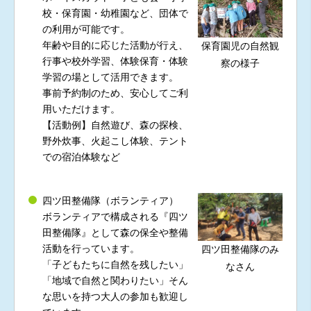
校・保育園・幼稚園など、団体で
の利用が可能です。
年齢や目的に応じた活動が行え、
保育園児の自然観
行事や校外学習、体験保育・体験
察の様子
学習の場として活用できます。
事前予約制のため、安心してご利
用いただけます。
【活動例】自然遊び、森の探検、
野外炊事、火起こし体験、テント
での宿泊体験など
四ツ田整備隊（ボランティア）
ボランティアで構成される『四ツ
田整備隊』として森の保全や整備
活動を行っています。
四ツ田整備隊のみ
「子どもたちに自然を残したい」
なさん
「地域で自然と関わりたい」そん
な思いを持つ大人の参加も歓迎し