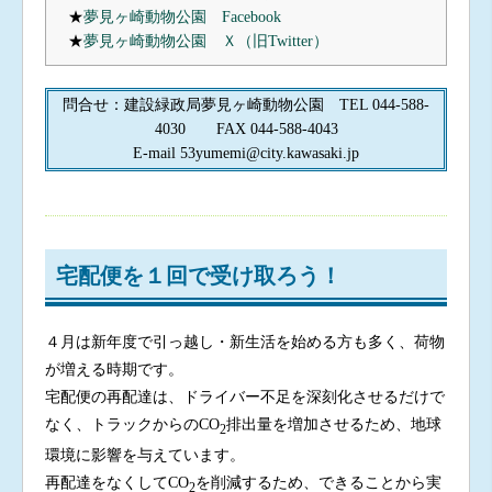
★
夢見ヶ崎動物公園 Facebook
★
夢見ヶ崎動物公園 Ｘ（旧Twitter）
問合せ：建設緑政局夢見ヶ崎動物公園 TEL 044-588-
4030 FAX 044-588-4043
E-mail 53yumemi@city.kawasaki.jp
宅配便を１回で受け取ろう！
４月は新年度で引っ越し・新生活を始める方も多く、荷物
が増える時期です。
宅配便の再配達は、ドライバー不足を深刻化させるだけで
なく、トラックからのCO
排出量を増加させるため、地球
2
環境に影響を与えています。
再配達をなくしてCO
を削減するため、できることから実
2