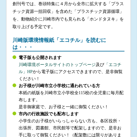
創刊号では、巻頭特集に４月から全市に拡大する「プラス
チック資源一括回収」を含めた「プラスチック資源循環」
を、動物紹介に川崎市内でも見られる「ホンドタヌキ」を
取り上げる予定です。
川崎版環境情報紙「エコチル」を読むに
は・・・
電子版も公開されます
川崎環境ポータルサイトのトップページ
及び
「エコチ
ル」HP
から電子版にアクセスできますので、是非御覧
ください！
お子様が川崎市立小学校に通われている方
本紙の紙版を川崎市立小学校全115校の全児童に毎月配
布します。
是非御家庭で、お子様と一緒に御覧ください！
市内の行政施設でも配布します
小学生のお子様がいらっしゃらない方も、各区役所・
出張所、図書館、市民館等で配架しますので、是非お
手に取って御覧ください！（配架数には限りがありま