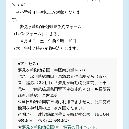
※（４）
⇒小学校４年生以上が対象となりま
す。
夢見ヶ崎動物公園HP予約フォーム
（LoGoフォーム）による、
４月４日（土）午前９時～16日
（木）午後７時の先着申込とします。
●アクセス●
夢見ヶ崎動物公園（幸区南加瀬1-2-1）
バス：JR川崎駅西口・東急線元住吉駅から（市バ
ス・臨港バス利用）「夢見ヶ崎動物公園前」下車
電車：JR南武線鹿島田駅下車徒歩約20分・JR横須賀
線新川崎駅下車約15分
※当日動物公園駐車場は利用できません。公共交通
機関を御利用の上、御来園ください。
※問合せ：建設緑政局夢見ヶ崎動物公園 TEL 044-
588-4030 FAX 044-588-4043
★
夢見ヶ崎動物公園HP「飼育の日イベント」