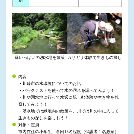
所
ガサガサ体験で生きもの探し
緑いっぱいの湧水地を散策
内容
・川崎市の水環境についてのお話
・パックテストを使って水の汚れを調べてみよう！
・川や湧水地に行って水辺に親しむ体験や生き物を観
察してみよう！
・湧水地では緑地内の散策を、川では川の中に入って
生きもの探しを楽しもう！
対象・定員
市内在住の小学生、各回15名程度（保護者１名必須）