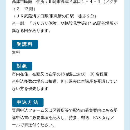
高津市民館 住所：川崎市高津区溝口１－４－１（ノクテ
ィ２ 12 階）
（ＪＲ武蔵溝ノ口駅/東急溝の口駅 徒歩２分）
※一部、「ガサガサ体験」や施設見学等のため開催場所が
異なる回があります。
受講料
無料
対象
市内在住、在勤又は在学の18 歳以上の方 20 名程度
※申込多数の場合は抽選。但し過去に本講座を受講してい
ない方を優先します
申込方法
専用申込フォーム又は区役所等で配布の募集案内にある受
講申込書に必要事項を記入し、持参、郵送、FAX 又はメ
ールで御送付ください。