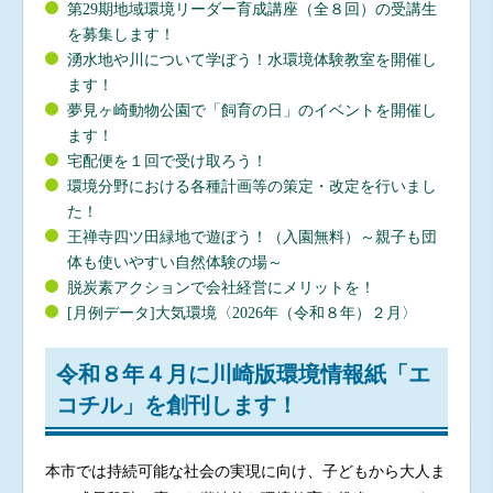
第29期地域環境リーダー育成講座（全８回）の受講生
を募集します！
湧水地や川について学ぼう！水環境体験教室を開催し
ます！
夢見ヶ崎動物公園で「飼育の日」のイベントを開催し
ます！
宅配便を１回で受け取ろう！
環境分野における各種計画等の策定・改定を行いまし
た！
王禅寺四ツ田緑地で遊ぼう！（入園無料）～親子も団
体も使いやすい自然体験の場～
脱炭素アクションで会社経営にメリットを！
[月例データ]大気環境〈2026年（令和８年）２月〉
令和８年４月に川崎版環境情報紙「エ
コチル」を創刊します！
本市では持続可能な社会の実現に向け、子どもから大人ま