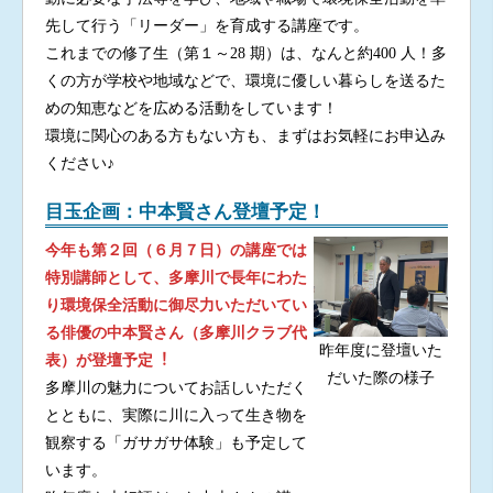
先して行う「リーダー」を育成する講座です。
これまでの修了生（第１～28 期）は、なんと約400 人！多
くの方が学校や地域などで、環境に優しい暮らしを送るた
めの知恵などを広める活動をしています！
環境に関心のある方もない方も、まずはお気軽にお申込み
ください♪
目玉企画：中本賢さん登壇予定！
今年も第２回（６月７日）の講座では
特別講師として、多摩川で長年にわた
り環境保全活動に御尽力いただいてい
る俳優の中本賢さん（多摩川クラブ代
昨年度に登壇いた
表）が登壇予定︕
だいた際の様子
多摩川の魅力についてお話しいただく
とともに、実際に川に入って生き物を
観察する「ガサガサ体験」も予定して
います。